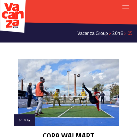
Vacanza Group
2018
>
>
05
14 MAY
COPA WALMART