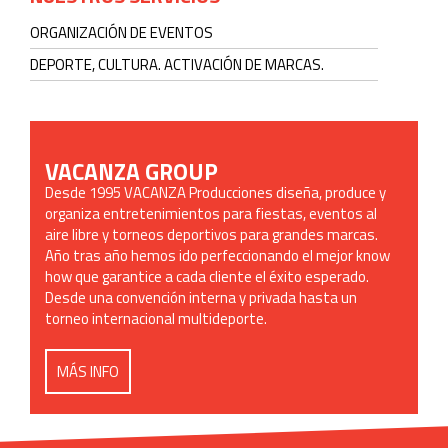
ORGANIZACIÓN DE EVENTOS
DEPORTE, CULTURA. ACTIVACIÓN DE MARCAS.
VACANZA GROUP
Desde 1995 VACANZA Producciones diseña, produce y
organiza entretenimientos para fiestas, eventos al
aire libre y torneos deportivos para grandes marcas.
Año tras año hemos ido perfeccionando el mejor know
how que garantice a cada cliente el éxito esperado.
Desde una convención interna y privada hasta un
torneo internacional multideporte.
MÁS INFO