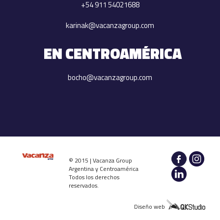
+54 911 54021688
karinak@vacanzagroup.com
EN CENTROAMÉRICA
bocho@vacanzagroup.com
© 2015 | Vacanza Group
Argentina y Centroamérica
Todos los derechos
reservados.
Diseño web