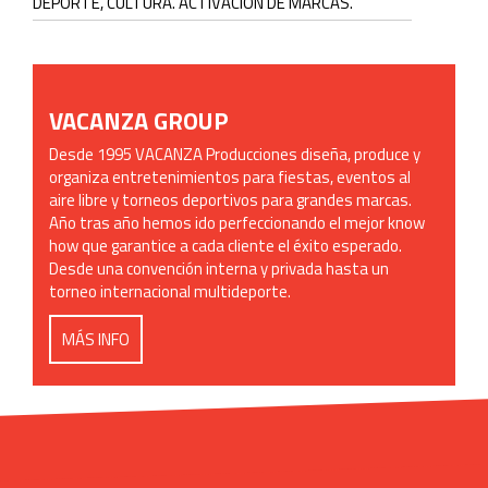
DEPORTE, CULTURA. ACTIVACIÓN DE MARCAS.
VACANZA GROUP
Desde 1995 VACANZA Producciones diseña, produce y
organiza entretenimientos para fiestas, eventos al
aire libre y torneos deportivos para grandes marcas.
Año tras año hemos ido perfeccionando el mejor know
how que garantice a cada cliente el éxito esperado.
Desde una convención interna y privada hasta un
torneo internacional multideporte.
MÁS INFO