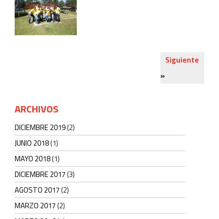
thumbnail size-
thumbnail»
alt=»»
srcset=»http://vacan
all natural weight
loss
Siguiente
supplements
.com/wp
content/uploads/2015
»
samsung2013_06-
240×180.jpg 240w,
http://vacanzagroup
ARCHIVOS
content/uploads/2015
samsung2013_06-
DICIEMBRE 2019
(2)
520×390.jpg 520w,
JUNIO 2018
(1)
http://vacanzagroup
content/uploads/2015
MAYO 2018
(1)
samsung2013_06.jpg
DICIEMBRE 2017
(3)
1024w»
sizes=»(max-
AGOSTO 2017
(2)
width: 240px)
MARZO 2017
(2)
100vw, 240px» />