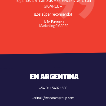
llegamos a 5 Carreras «SE ENCIENDEN, con
GIGARED».
¡Los súper recomiendo!
Iván Patrone
-Marketing GIGARED
EN ARGENTINA
+54 911 54021688
karinak@vacanzagroup.com